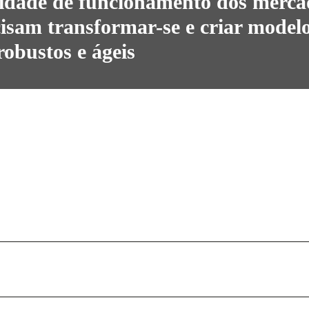
idade de funcionamento dos merca
isam transformar-se e criar model
robustos e ágeis