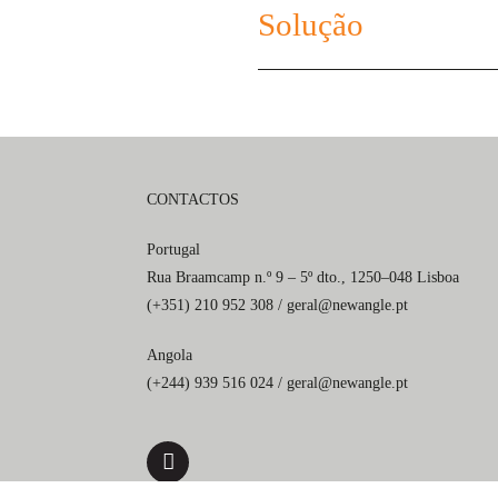
Solução
CONTACTOS
Portugal
Rua Braamcamp n.º 9 – 5º dto., 1250–048 Lisboa
(+351) 210 952 308 /
geral@newangle.pt
Angola
(+244) 939 516 024 /
geral@newangle.pt